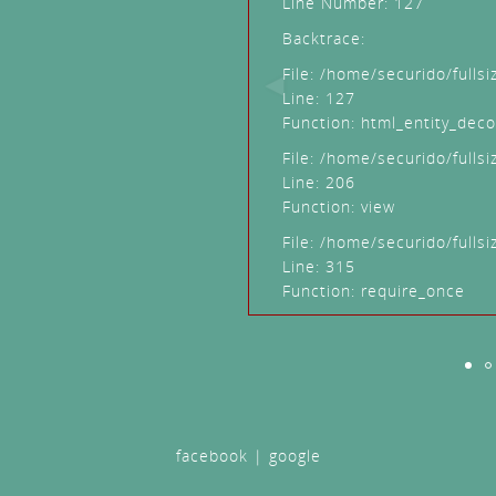
o/fullsize/application/views/article_view.php
ity_decode
o/fullsize/application/controllers/Article.php
o/fullsize/index.php
once
facebook
|
google