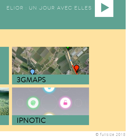
Elior : un jour avec elles
3GMAPS
AUDIT DE COUVERTURE
RÉSEAU 3G
IPNOTIC
COMMUNICATION ET
DÉVELOPPEMENTS
INTERNET
© fullsize 2018