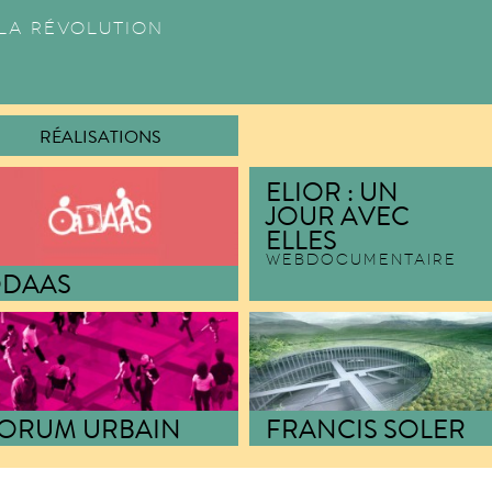
 la révolution
RÉALISATIONS
ELIOR : UN
JOUR AVEC
ELLES
WEBDOCUMENTAIRE
DAAS
ITE INTERNET
jectif Diversification Autour
Actions de Sensibilisation
ORUM URBAIN
FRANCIS SOLER
ITE INTERNET
SITE VITRINE
ence de communication
Présentation des projets