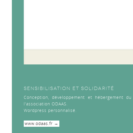
SENSIBILISATION ET SOLIDARITÉ
A PHP Error was en
Conception, développement et hébergement du site de communication de
Severity: 8192
l'association ODAAS.
Message: html_entit
Wordpress personnalisé.
string is deprecate
www.odaas.fr
Filename: views/art