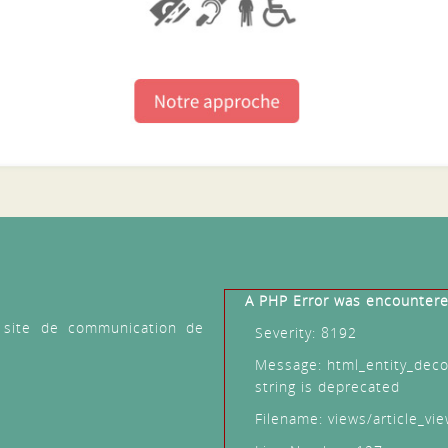
countered
y_decode(): Passing null to parameter #1 ($string) of type
d
icle_view.php