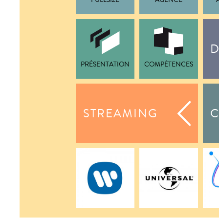
FULLSIZE
AGENCE
D
PRÉSENTATION
COMPÉTENCES
STREAMING
C