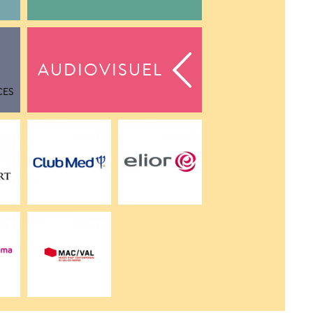
AUDIOVISUEL
CES
T
CLUB MED
ELIOR