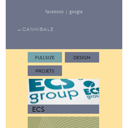
facebook
|
google
Cannibale
FULLSIZE
DESIGN
PROJETS
ECS
CAMPAGNE PRINT
Conception, rédaction et