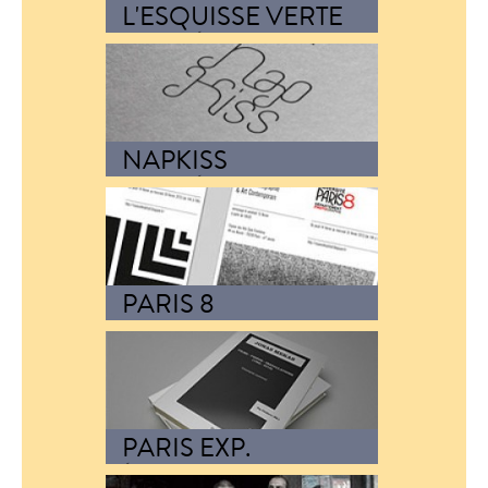
L'ESQUISSE VERTE
IDENTITÉ VISUELLE
Création de l'identité visuelle du
concours d'architecture,
et…
NAPKISS
IDENTITÉ VISUELLE
Logo, charte graphique,
papeterie, supports de
communication, packaging, site
web
PARIS 8
AFFICHES
Série d'affiches pour une
exposition des masters
photographie
&…
PARIS EXP.
ÉDITION PARIS
EXPÉRIMENTAL