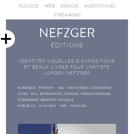
FULLSIZE
WEB
DESIGN
AUDIOVISUEL
STREAMING
NEFZGER
ÉDITIONS
Identités visuelles d'expositions
et beaux livres pour l'artiste
Jürgen Nefzger
RUBRIQUE :
PROJETS
TAG :
NOCTURNES
,
EXPOSITION
,
LIVRE
,
2011
,
RÉFÉRENCES
,
ÉDITION
,
JÜRGEN NEFZGER
,
ÉVÈNEMENT
,
IDENTITÉ VISUELLE
PUBLIÉ LE : 13.02.2013
PAR : FULLSIZE