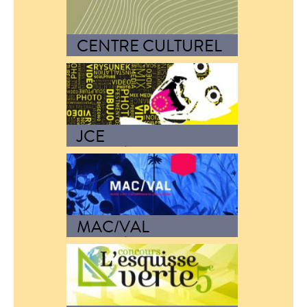
réalisation de la campagne
internationale…
CENTRE CULTUREL
CORÉEN
Graphisme de l'exposition « vide
et plénitude »
JCE
IDENTITÉ VISUELLE
Lauréat de l’appel d’offre
« création de l’identité…
MAC/VAL
IDENTITÉ VISUELLE
Lauréat de l’appel d’offre
« création de l’identité…