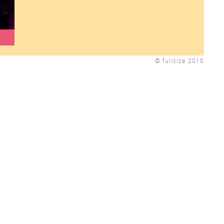
© fullsize 2018